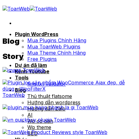
Bỏ
qua
nội
dung
Plugin WordPress
Blog
Mua Plugins Chính Hãng
Mua ToanWeb Plugins
Mua Theme Chính Hãng
Story
Free Plugins
Dự án đã làm
ToanWeb
Kênh Youtube
Tools
llms.txt Validator
Blog
ToanWeb
Thủ thuật flatsome
Hướng dẫn wordpress
ToanWeb
Hướng dẫn Zalo
AI
ToanWeb
Wp cơ bản
Wp theme
ToanWeb
SEO