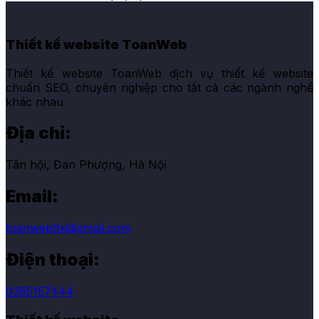
Thiết kế website ToanWeb
Thiết kế website ToanWeb dịch vụ thiết kế website
chuẩn SEO, chuyên nghiệp cho tất cả các ngành nghề
khác nhau
Địa chỉ:
Tân hội, Đan Phượng, Hà Nội
Email:
toanweb9x@gmail.com
Điện thoại:
0385157444